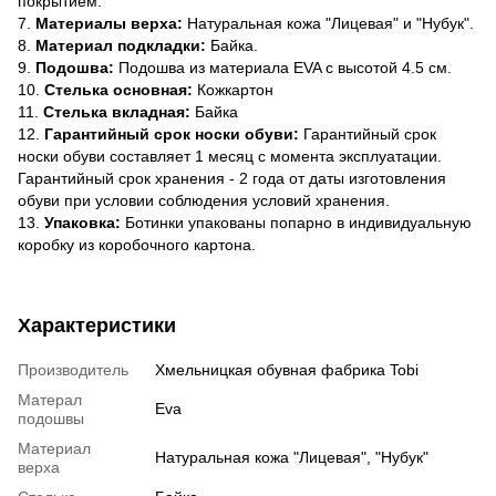
покрытием.
7.
Материалы верха:
Натуральная кожа "Лицевая" и "Нубук".
8.
Материал подкладки:
Байка.
9.
Подошва:
Подошва из материала EVA с высотой 4.5 см.
10.
Стелька основная:
Кожкартон
11.
Стелька вкладная:
Байка
12.
Гарантийный срок носки обуви:
Гарантийный срок
носки обуви составляет 1 месяц с момента эксплуатации.
Гарантийный срок хранения - 2 года от даты изготовления
обуви при условии соблюдения условий хранения.
13.
Упаковка:
Ботинки упакованы попарно в индивидуальную
коробку из коробочного картона.
Характеристики
Производитель
Хмельницкая обувная фабрика Tobi
Матерал
Eva
подошвы
Материал
Натуральная кожа "Лицевая", "Нубук"
верха