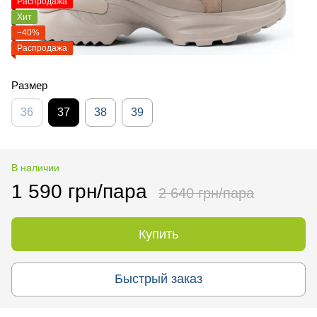
Распродажа
Хит
−40%
Распродажа
Размер
36
37
38
39
В наличии
1 590 грн/пара
2 640 грн/пара
Купить
Быстрый заказ