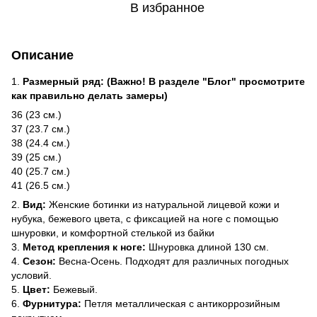
В избранное
Описание
1.
Размерный ряд: (Важно! В разделе "Блог" просмотрите
как правильно делать замеры)
36 (23 см.)
37 (23.7 см.)
38 (24.4 см.)
39 (25 см.)
40 (25.7 см.)
41 (26.5 см.)
2.
Вид:
Женские ботинки из натуральной лицевой кожи и
нубука, бежевого цвета, с фиксацией на ноге с помощью
шнуровки, и комфортной стелькой из байки
3.
Метод крепления к ноге:
Шнуровка длиной 130 см.
4.
Сезон:
Весна-Осень. Подходят для различных погодных
условий.
5.
Цвет:
Бежевый.
6.
Фурнитура:
Петля металлическая с антикоррозийным