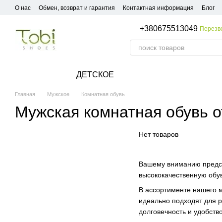
Перейти к основному контенту
О нас
Обмен, возврат и гарантия
Контактная информация
Блог
+380675513049
Перезв
ДЕТСКОЕ
Главная
Мужское
Комнатная обувь
Мужская комнатная обувь о
Нет товаров
Вашему вниманию предст
высококачественную обув
В ассортименте нашего м
идеально подходят для р
долговечность и удобств