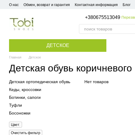
Перейти к основному контенту
О нас
Обмен, возврат и гарантия
Контактная информация
Блог
+380675513049
Перезв
ДЕТСКОЕ
Главная
Детское
Детская обувь коричневого
Детская ортопедическая обувь
Нет товаров
Кеды, кроссовки
Ботинки, сапоги
Туфли
Босоножки
Цвет:
Очистить фильтр