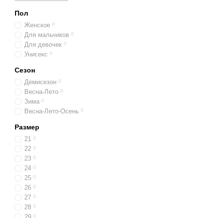
Пол
Женское
0
Для мальчиков
0
Для девочек
0
Унисекс
0
Сезон
Демисезон
0
Весна-Лето
0
Зима
0
Весна-Лето-Осень
0
Размер
21
0
22
0
23
0
24
0
25
0
26
0
27
0
28
0
29
0