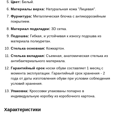
Цвет:
Белый.
Материалы верха:
Натуральная кожа "Лицевая".
Фурнитура:
Металлическая блочка с антикоррозийным
покрытием.
Материал подкладки:
3D сетка.
Подошва:
Гибкая, и устойчивая к износу подошва из
материала полиуретан.
Стелька основная:
Кожкартон.
Стелька вкладная:
Съемная, анатомическая стелька из
антибактериального материала.
Гарантийный срок
носки обуви составляет 1 месяц с
момента эксплуатации. Гарантийный срок хранения - 2
года от даты изготовления обуви при условии соблюдения
условий хранения.
Упаковка:
Кроссовки упакованы попарно в
индивидуальную коробку из коробочного картона.
Характеристики