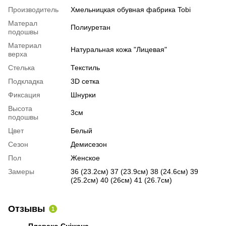
Производитель
Хмельницкая обувная фабрика Tobi
Матерал
Полиуретан
подошвы
Материал
Натуральная кожа "Лицевая"
верха
Стелька
Текстиль
Подкладка
3D сетка
Фиксация
Шнурки
Высота
3см
подошвы
Цвет
Белый
Сезон
Демисезон
Пол
Женское
Замеры
36 (23.2см) 37 (23.9см) 38 (24.6см) 39
(25.2см) 40 (26см) 41 (26.7см)
Отзывы
1
Плевако Сніжана