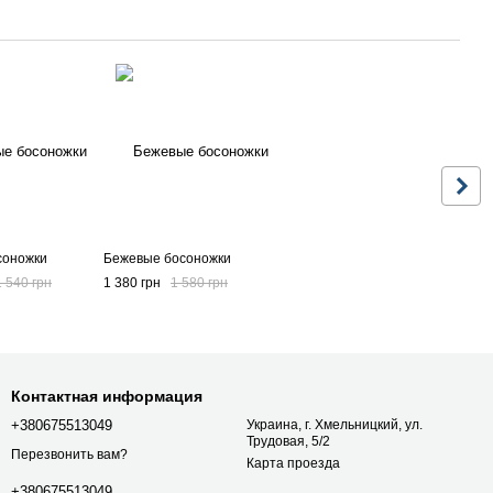
соножки
Бежевые босоножки
1 540 грн
1 380 грн
1 580 грн
Контактная информация
+380675513049
Украина, г. Хмельницкий, ул.
Трудовая, 5/2
Перезвонить вам?
Карта проезда
+380675513049