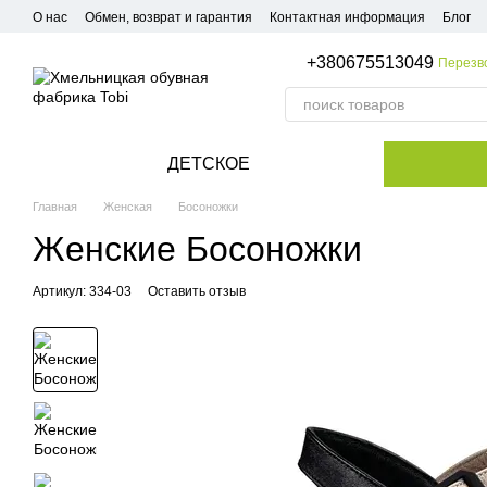
Перейти к основному контенту
О нас
Обмен, возврат и гарантия
Контактная информация
Блог
+380675513049
Перезв
ДЕТСКОЕ
Главная
Женская
Босоножки
Женские Босоножки
Артикул: 334-03
Оставить отзыв