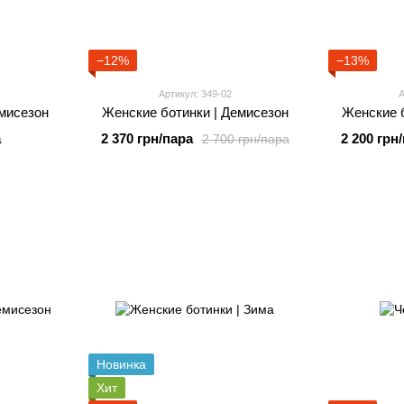
−12%
−13%
Артикул: 349-02
А
мисезон
Женские ботинки | Демисезон
Женские б
а
2 370 грн/пара
2 200 грн
2 700 грн/пара
Новинка
Хит