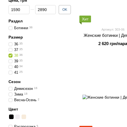
Цена, грн
От Цена, грн
До Цена, грн
OK
Хит
Раздел
Ботинки
36
Артикул: 303-06
Женские ботинки | Де
Размер
2 620 грн/пар
36
35
37
35
38
36
39
35
40
34
41
25
Сезон
Демисезон
16
Зима
18
Весна-Осень
2
Цвет
Распродажа
5