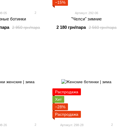
−15%
2
98-05
Артикул: 292-06
рные ботинки
"Челси" зимние
/пара
2 180 грн/пара
2 950 грн/пара
2 560 грн/пара
Распродажа
Хит
−28%
Распродажа
2
2
98-26
Артикул: 298-28