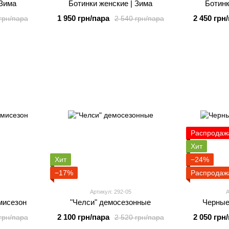
 Зима
Ботинки женские | Зима
Ботинк
1 950 грн/пара
2 450 грн
грн/пара
2 540 грн/пара
Распродаж
Хит
Хит
−24%
−17%
Распродаж
Артикул: 292-05
А
мисезон
"Челси" демосезонные
Черные
2 100 грн/пара
2 050 грн
грн/пара
2 520 грн/пара