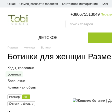
Перейти к основному контенту
О нас
Обмен, возврат и гарантия
Контактная информация
Блог
+380675513049
Перезв
ДЕТСКОЕ
Главная
Женская
Ботинки
Ботинки для женщин Разме
Кеды, кроссовки
Ботинки
Босоножки
Комнатная обувь
Размер:
38
Очистить фильтр