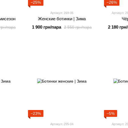
−25%
−26%
Артикул: 269-06
Артикул: 2
мисезон
Женские ботинки | Зима
Чё
1 900 грн/пара
2 180 грн
грн/пара
2 550 грн/пара
−23%
−5%
Артикул: 295-04
Артикул: 2