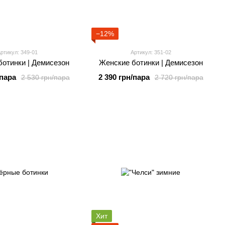
−12%
ртикул: 349-01
Артикул: 351-02
отинки | Демисезон
Женские ботинки | Демисезон
/пара
2 390 грн/пара
2 530 грн/пара
2 720 грн/пара
Хит