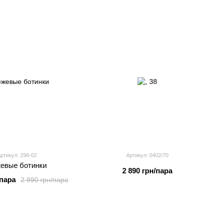
ртикул: 298-02
Артикул: 0402/70
евые ботинки
2 890 грн/пара
/пара
2 990 грн/пара