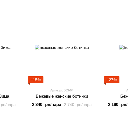
−15%
−27%
Артикул: 303-04
А
 Зима
Бежевые женские ботинки
Беж
2 340 грн/пара
2 180 грн
грн/пара
2 740 грн/пара