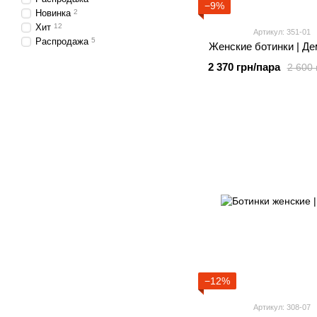
−9%
Новинка
2
Хит
12
Артикул: 351-01
Распродажа
5
Женские ботинки | Де
2 370 грн/пара
2 600 
−12%
Артикул: 308-07