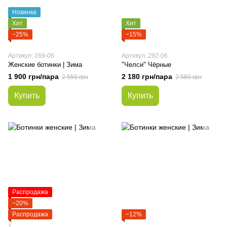
Новинка
Хит
Хит
−25%
−15%
Артикул: 269-06
Артикул: 292-06
Женские ботинки | Зима
"Челси" Чёрные
1 900 грн/пара
2 180 грн/пара
2 550 грн
2 560 грн
Купить
Купить
Распродажа
−20%
Распродажа
−12%
1