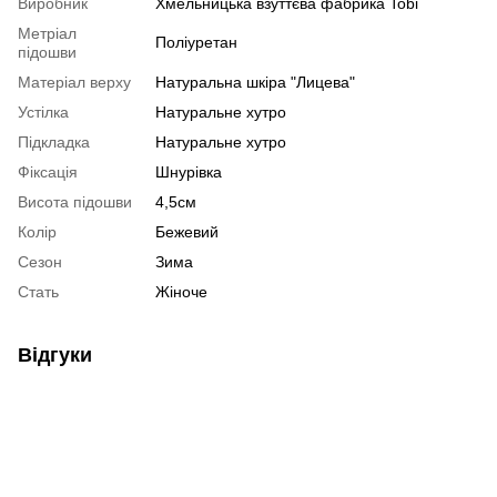
Виробник
Хмельницька взуттєва фабрика Tobi
Метріал
Поліуретан
підошви
Матеріал верху
Натуральна шкіра "Лицева"
Устілка
Натуральне хутро
Підкладка
Натуральне хутро
Фіксація
Шнурівка
Висота підошви
4,5см
Колір
Бежевий
Сезон
Зима
Стать
Жіноче
Відгуки