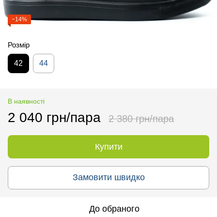
−14%
Розмір
42
44
В наявності
2 040 грн/пара
2 380 грн/пара
Купити
Замовити швидко
До обраного