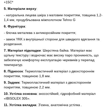
+15С*
5. Матеріали верху
:
- натуральна лицева шкіра з матовим покриттям, товщина 1,2-
1,4 мм, продубльована міжполотном Tehno G
6. Фурнітура
:
- блочка металева з антикорозійним покриття;
- замок YKK з внутрішньої сторони для швидкого вдягання та
роздягання.
7. Матеріал підкладки
: Шерстяна байка. Матеріал має
щільну текстуру і водночас має високу паро проникність, що
забезпечує комфортну експлуатацію черевиків у перепад
температур.
8. Підносок
: Термопластичний матеріал з двохстороннім
покриттям, товщиною 1,8 мм.
9. Задник
: Термопластичний матеріал з двохстороннім
покриттям, товщиною 2,2 мм.
10. Устілка основна
: зносостійкий, гідрофобний матеріал
«IBISOLEX 305».
11. Устілка вкладна
: З’ємна, анатомічна устілка .