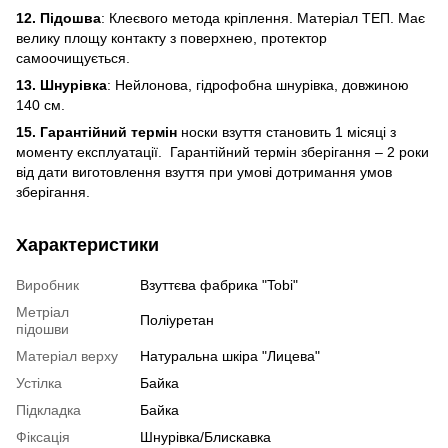
12. Підошва
: Клеєвого метода кріплення. Матеріал ТЕП. Має
велику площу контакту з поверхнею, протектор
самоочищується.
13. Шнурівка
: Нейлонова, гідрофобна шнурівка, довжиною
140 см.
15. Гарантійний термін
носки взуття становить 1 місяці з
моменту експлуатації. Гарантійний термін зберігання – 2 роки
від дати виготовлення взуття при умові дотримання умов
зберігання.
Характеристики
Виробник
Взуттєва фабрика "Tobi"
Метріал
Поліуретан
підошви
Матеріал верху
Натуральна шкіра "Лицева"
Устілка
Байка
Підкладка
Байка
Фіксація
Шнурівка/Блискавка