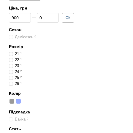
Ціна, грн
Від Ціна, грн
До Ціна, грн
ОК
Сезон
Демісезон
0
Розмір
21
1
22
1
23
1
24
2
25
2
26
1
Колір
Підкладка
Байка
0
Стать