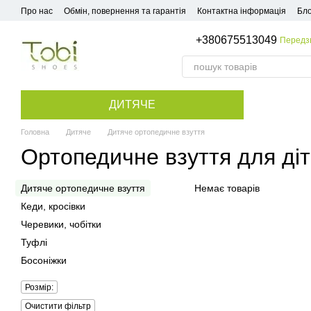
Перейти до основного контенту
Про нас
Обмін, повернення та гарантія
Контактна інформація
Бло
+380675513049
Передз
ДИТЯЧЕ
Головна
Дитяче
Дитяче ортопедичне взуття
Ортопедичне взуття для діт
Дитяче ортопедичне взуття
Немає товарів
Кеди, кросівки
Черевики, чобітки
Туфлі
Босоніжки
Розмір:
Очистити фільтр