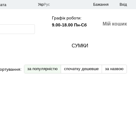
Укр
Рус
Бажання
Вхід
лата
Графік роботи:
Мій кошик
9.00-18.00 Пн-Сб
СУМКИ
за популярністю
спочатку дешевше
за назвою
ортування: