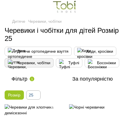
Дитяче
Черевики, чобітки
Черевики і чобітки для дітей Розмір
25
Дитяче ортопедичне взуття
Кеди, кросівки
Черевики, чобітки
Туфлі
Босоніжки
Фільтр
За популярністю
1
Розмір
25