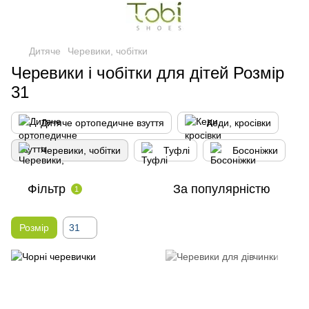
Дитяче
Черевики, чобітки
Черевики і чобітки для дітей Розмір
31
Дитяче ортопедичне взуття
Кеди, кросівки
Черевики, чобітки
Туфлі
Босоніжки
Фільтр
За популярністю
1
Розмір
31