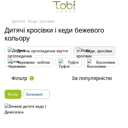
Дитяче
Кеди, кросівки
Дитячі кросівки і кеди бежевого
кольору
Дитяче ортопедичне взуття
Кеди, кросівки
Черевики, чобітки
Туфлі
Босоніжки
Фільтр
За популярністю
1
Колір
Бежевий