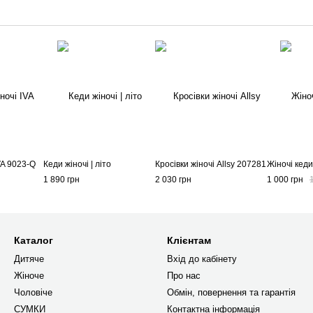
VA 9023-Q
Кеди жіночі | літо
Кросівки жіночі Allsy 207281
Жіночі кеди 
1 890 грн
2 030 грн
1 000 грн
Каталог
Клієнтам
Дитяче
Вхід до кабінету
Жіноче
Про нас
Чоловіче
Обмін, повернення та гарантія
СУМКИ
Контактна інформація