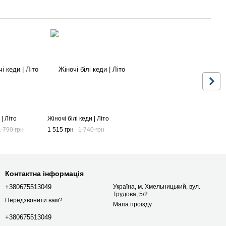
| Літо
Жіночі білі кеди | Літо
1 790 грн
1 515 грн
1 740 грн
Контактна інформація
+380675513049
Україна, м. Хмельницький, вул.
Трудова, 5/2
Передзвонити вам?
Мапа проїзду
+380675513049