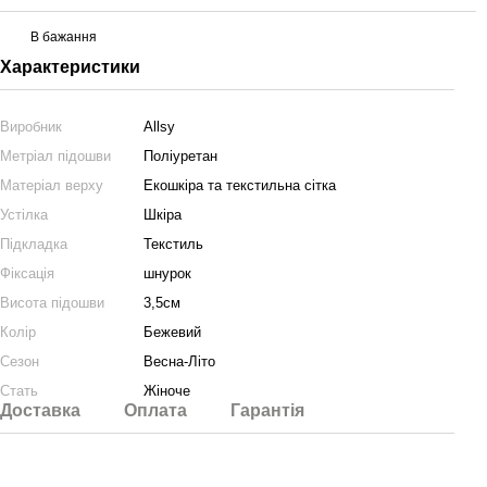
В бажання
Характеристики
Виробник
Allsy
Метріал підошви
Поліуретан
Матеріал верху
Екошкіра та текстильна сітка
Устілка
Шкіра
Підкладка
Текстиль
Фіксація
шнурок
Висота підошви
3,5см
Колір
Бежевий
Сезон
Весна-Літо
Стать
Жіноче
Доставка
Оплата
Гарантія