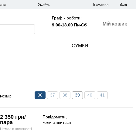
Укр
Рус
Бажання
Вхід
лата
Графік роботи:
Мій кошик
9.00-18.00 Пн-Сб
СУМКИ
36
37
38
39
40
41
Розмір
2 350 грн/
Повідомити,
пара
коли з'явиться
Немає в наявності