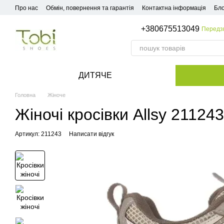
Перейти до основного контенту
Про нас
Обмін, повернення та гарантія
Контактна інформація
Бло
+380675513049
Передз
ДИТЯЧЕ
Головна
Жіноче
Жіночі кросівки Allsy 21124
Артикул: 211243
Написати відгук