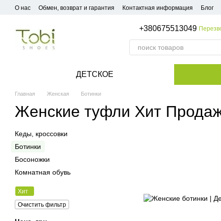
Перейти к основному контенту
О нас
Обмен, возврат и гарантия
Контактная информация
Блог
+380675513049
Перезв
ДЕТСКОЕ
Главная
Женская
Ботинки
Женские туфли Хит Прода
Кеды, кроссовки
Ботинки
Босоножки
Комнатная обувь
Хит
Очистить фильтр