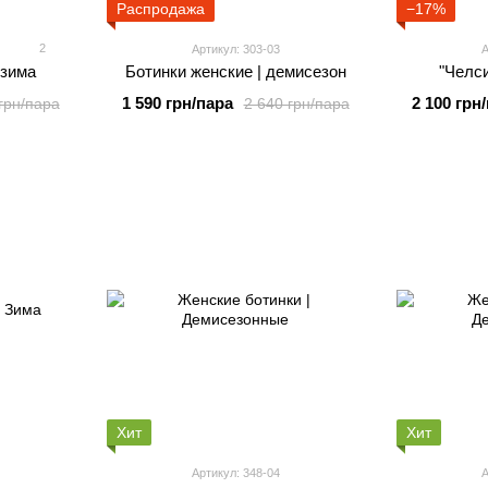
Распродажа
−17%
2
Артикул: 303-03
А
 зима
Ботинки женские | демисезон
"Челс
1 590 грн/пара
2 100 грн
грн/пара
2 640 грн/пара
Хит
Хит
Артикул: 348-04
А