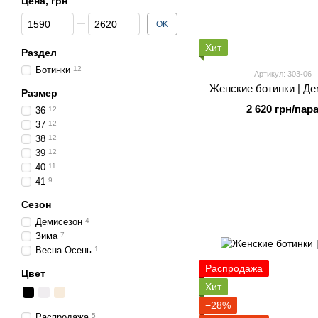
Цена, грн
От Цена, грн
До Цена, грн
OK
Хит
Раздел
Ботинки
12
Артикул: 303-06
Женские ботинки | Де
Размер
2 620 грн/пар
36
12
37
12
38
12
39
12
40
11
41
9
Сезон
Демисезон
4
Зима
7
Весна-Осень
1
Распродажа
Цвет
Хит
−28%
Распродажа
5