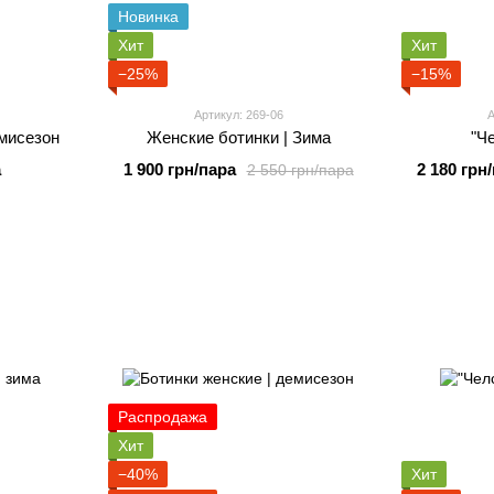
Новинка
Хит
Хит
−25%
−15%
Артикул: 269-06
А
мисезон
Женские ботинки | Зима
"Ч
а
1 900 грн/пара
2 180 грн
2 550 грн/пара
Распродажа
Хит
−40%
Хит