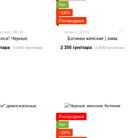
Хит
−16%
Распродажа
2
ртикул: 292-06
Артикул: 315-01
елси" Чёрные
Ботинки женские | зима
/пара
2 350 грн/пара
2 560 грн/пара
2 800 грн/пара
Распродажа
Хит
−24%