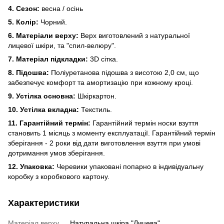
4. Сезон:
весна / осінь
5. Колір:
Чорний.
6. Матеріали верху:
Верх виготовлений з натуральної
лицевої шкіри, та "спил-велюру".
7. Матеріал підкладки:
3D сітка.
8. Підошва:
Поліуретанова підошва з висотою 2,0 см, що
забезпечує комфорт та амортизацію при кожному кроці.
9. Устілка основна:
Шкіркартон.
10. Устілка вкладна:
Текстиль.
11. Гарантійний термін:
Гарантійний термін носки взуття
становить 1 місяць з моменту експлуатації. Гарантійний термін
зберігання - 2 роки від дати виготовлення взуття при умові
дотримання умов зберігання.
12. Упаковка:
Черевики упаковані попарно в індивідуальну
коробку з коробкового картону.
Характеристики
Матеріал верху
Натуральна шкіра "Лицева"