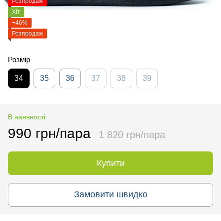
Розпродаж
Хіт
−46%
Розпродаж
Розмір
34
35
36
37
38
39
В наявності
990 грн/пара
1 820 грн/пара
Купити
Замовити швидко