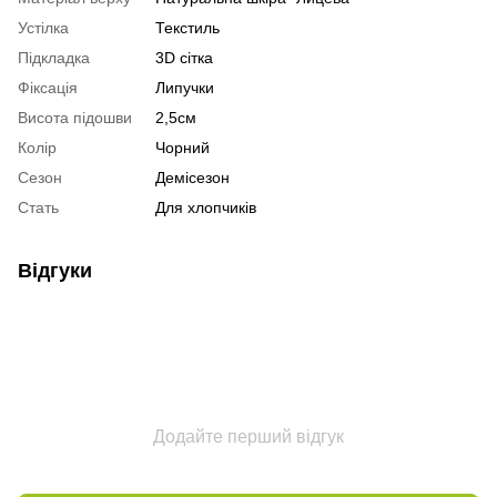
Устілка
Текстиль
Підкладка
3D сітка
Фіксація
Липучки
Висота підошви
2,5см
Колір
Чорний
Сезон
Демісезон
Стать
Для хлопчиків
Відгуки
Додайте перший відгук