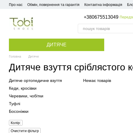
Перейти до основного контенту
Про нас
Обмін, повернення та гарантія
Контактна інформація
Бло
+380675513049
Передз
ДИТЯЧЕ
Головна
Дитяче
Дитяче взуття сріблястого 
Дитяче ортопедичне взуття
Немає товарів
Кеди, кросівки
Черевики, чобітки
Туфлі
Босоніжки
Колір:
Очистити фільтр