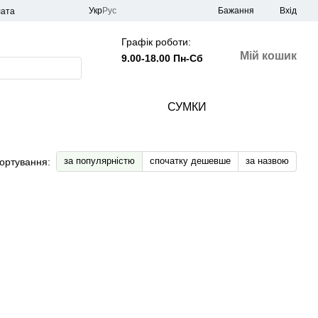
Укр
Рус
Бажання
Вхід
лата
Графік роботи:
Мій кошик
9.00-18.00 Пн-Сб
СУМКИ
за популярністю
спочатку дешевше
за назвою
ортування: