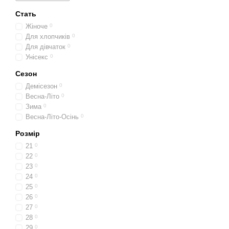
Стать
Жіноче
0
Для хлопчиків
0
Для дівчаток
0
Унісекс
0
Сезон
Демісезон
0
Весна-Літо
0
Зима
0
Весна-Літо-Осінь
0
Розмір
21
0
22
0
23
0
24
0
25
0
26
0
27
0
28
0
29
0