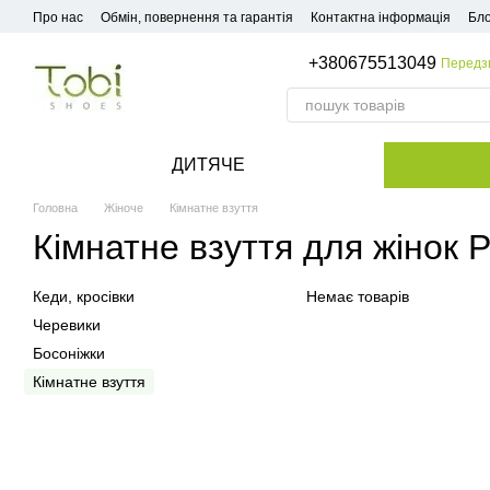
Перейти до основного контенту
Про нас
Обмін, повернення та гарантія
Контактна інформація
Бло
+380675513049
Передз
ДИТЯЧЕ
Головна
Жіноче
Кімнатне взуття
Кімнатне взуття для жінок 
Кеди, кросівки
Немає товарів
Черевики
Босоніжки
Кімнатне взуття