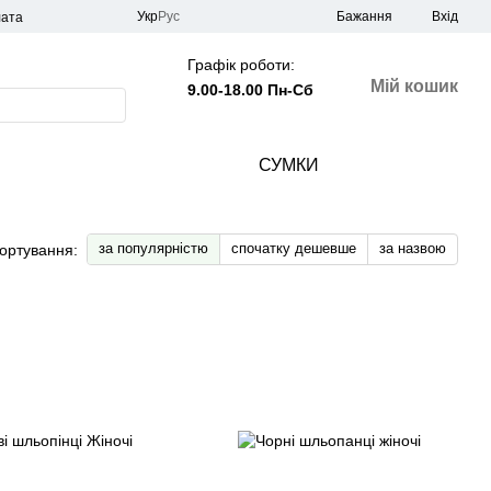
Укр
Рус
Бажання
Вхід
лата
Графік роботи:
Мій кошик
9.00-18.00 Пн-Сб
СУМКИ
за популярністю
спочатку дешевше
за назвою
ортування: