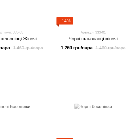
−14%
ртикул: 333-03
Артикул: 333-01
 шльопінці Жіночі
Чорні шльопанці жіночі
/пара
1 260 грн/пара
1 460 грн/пара
1 460 грн/пара