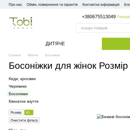
Перейти до основного контенту
Про нас
Обмін, повернення та гарантія
Контактна інформація
Бло
+380675513049
Передз
ДИТЯЧЕ
Головна
Жіноче
Босоніжки
Босоніжки для жінок Розмір
Кеди, кросівки
Черевики
Босоніжки
Кімнатне взуття
Розмір:
40
Очистити фільтр