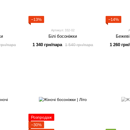
−13%
−14%
Артикул: 332-02
А
ки
Білі босоніжки
Бежеві
1 340 грн/пара
1 260 грн
грн/пара
1 540 грн/пара
Розпродаж
−30%