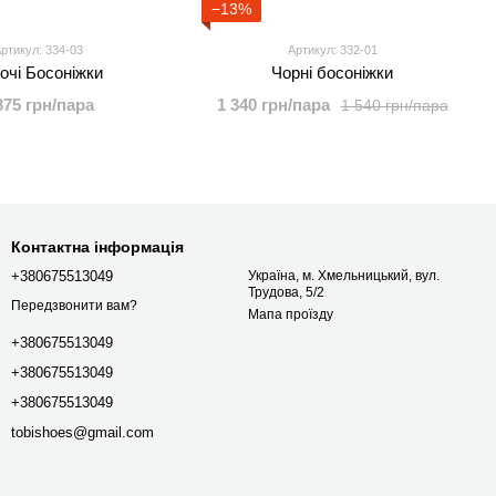
−13%
ртикул: 334-03
Артикул: 332-01
очі Босоніжки
Чорні босоніжки
375 грн/пара
1 340 грн/пара
1 540 грн/пара
Контактна інформація
+380675513049
Україна, м. Хмельницький, вул.
Трудова, 5/2
Передзвонити вам?
Мапа проїзду
+380675513049
+380675513049
+380675513049
tobishoes@gmail.com