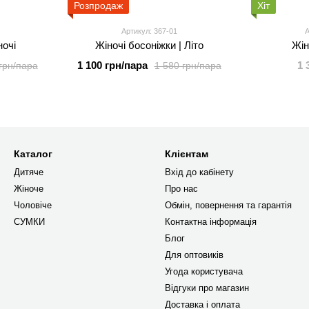
Розпродаж
Хіт
Артикул: 367-01
А
ночі
Жіночі босоніжки | Літо
Жін
1 100 грн/пара
1 
грн/пара
1 580 грн/пара
Каталог
Клієнтам
Дитяче
Вхід до кабінету
Жіноче
Про нас
Чоловіче
Обмін, повернення та гарантія
СУМКИ
Контактна інформація
Блог
Для оптовиків
Угода користувача
Відгуки про магазин
Доставка і оплата