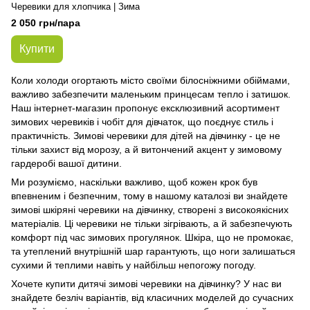
Черевики для хлопчика | Зима
2 050 грн/пара
Купити
Коли холоди огортають місто своїми білосніжними обіймами,
важливо забезпечити маленьким принцесам тепло і затишок.
Наш інтернет-магазин пропонує ексклюзивний асортимент
зимових черевиків і чобіт для дівчаток, що поєднує стиль і
практичність. Зимові черевики для дітей на дівчинку - це не
тільки захист від морозу, а й витончений акцент у зимовому
гардеробі вашої дитини.
Ми розуміємо, наскільки важливо, щоб кожен крок був
впевненим і безпечним, тому в нашому каталозі ви знайдете
зимові шкіряні черевики на дівчинку, створені з високоякісних
матеріалів. Ці черевики не тільки зігрівають, а й забезпечують
комфорт під час зимових прогулянок. Шкіра, що не промокає,
та утеплений внутрішній шар гарантують, що ноги залишаться
сухими й теплими навіть у найбільш непогожу погоду.
Хочете купити дитячі зимові черевики на дівчинку? У нас ви
знайдете безліч варіантів, від класичних моделей до сучасних