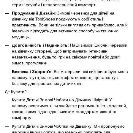
термін служби і неперевершений комфорт.
Продуманий Дизайн
: Зимові черевики для дітей на
дівчинку від TobiShoes поєднують у собі стиль і
практичність. Вони не тільки виглядають привабливо, але й
ідеально підходять для активного способу життя юних
модниць.
Довговічність і Надійність
: Наші зимові шкіряні черевики
на дівчинку створені, щоб витримувати інтенсивні
навантаження, будь то ігри на свіжому повітрі або довгі
зимові прогулянки.
Безпека і Здоров'я
: Всі матеріали, які використовуються в
нашому взутті, мають сертифікати якості, що гарантує
безпеку для зростаючих дитячих ніг.
Де Купити?
Купити Дитячі Зимові Чоботи на Дівчинку Шкіряні: У
нашому асортименті ви знайдете різноманітність моделей,
кожна з яких відповідає високим стандартам якості та
комфорту.
Купити Дитячі Зимові Чобітки на Дівчинку: Ми пропонуємо
широкий вибір чобітків, що ідеально підходять для