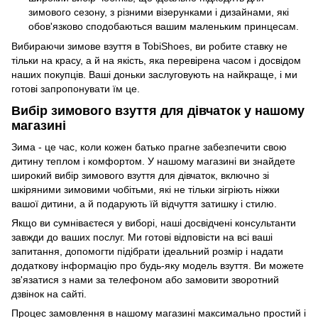
зимового сезону, з різними візерунками і дизайнами, які
обов'язково сподобаються вашим маленьким принцесам.
Вибираючи зимове взуття в TobiShoes, ви робите ставку не
тільки на красу, а й на якість, яка перевірена часом і досвідом
наших покупців. Ваші доньки заслуговують на найкраще, і ми
готові запропонувати їм це.
Вибір зимового взуття для дівчаток у нашому
магазині
Зима - це час, коли кожен батько прагне забезпечити свою
дитину теплом і комфортом. У нашому магазині ви знайдете
широкий вибір зимового взуття для дівчаток, включно зі
шкіряними зимовими чобітьми, які не тільки зігріють ніжки
вашої дитини, а й подарують їй відчуття затишку і стилю.
Якщо ви сумніваєтеся у виборі, наші досвідчені консультанти
завжди до ваших послуг. Ми готові відповісти на всі ваші
запитання, допомогти підібрати ідеальний розмір і надати
додаткову інформацію про будь-яку модель взуття. Ви можете
зв'язатися з нами за телефоном або замовити зворотний
дзвінок на сайті.
Процес замовлення в нашому магазині максимально простий і