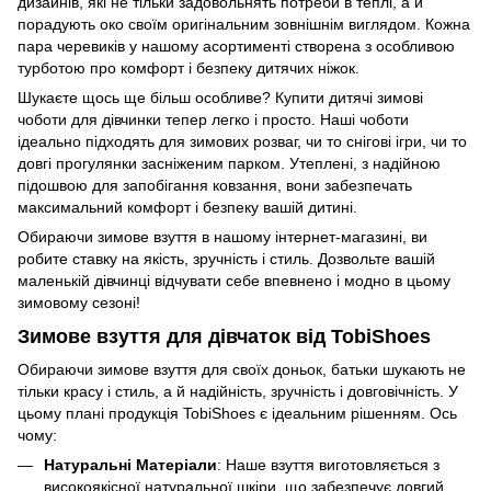
дизайнів, які не тільки задовольнять потреби в теплі, а й
порадують око своїм оригінальним зовнішнім виглядом. Кожна
пара черевиків у нашому асортименті створена з особливою
турботою про комфорт і безпеку дитячих ніжок.
Шукаєте щось ще більш особливе? Купити дитячі зимові
чоботи для дівчинки тепер легко і просто. Наші чоботи
ідеально підходять для зимових розваг, чи то снігові ігри, чи то
довгі прогулянки засніженим парком. Утеплені, з надійною
підошвою для запобігання ковзання, вони забезпечать
максимальний комфорт і безпеку вашій дитині.
Обираючи зимове взуття в нашому інтернет-магазині, ви
робите ставку на якість, зручність і стиль. Дозвольте вашій
маленькій дівчинці відчувати себе впевнено і модно в цьому
зимовому сезоні!
Зимове взуття для дівчаток від TobiShoes
Обираючи зимове взуття для своїх доньок, батьки шукають не
тільки красу і стиль, а й надійність, зручність і довговічність. У
цьому плані продукція TobiShoes є ідеальним рішенням. Ось
чому:
Натуральні Матеріали
: Наше взуття виготовляється з
високоякісної натуральної шкіри, що забезпечує довгий