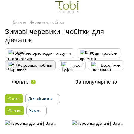
Дитяче
Черевики, чобітки
Зимові черевики і чобітки для
дівчаток
Дитяче ортопедичне взуття
Кеди, кросівки
Черевики, чобітки
Туфлі
Босоніжки
Фільтр
За популярністю
2
Стать
Для дівчаток
Сезон
Зима