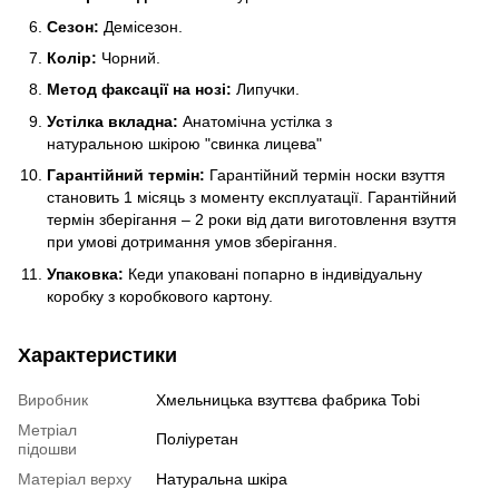
Сезон:
Демісезон.
Колір:
Чорний.
Метод факсації на нозі:
Липучки.
Устілка вкладна:
Анатомічна устілка з
натуральною шкірою "свинка лицева"
Гарантійний термін:
Гарантійний термін носки взуття
становить 1 місяць з моменту експлуатації. Гарантійний
термін зберігання – 2 роки від дати виготовлення взуття
при умові дотримання умов зберігання.
Упаковка:
Кеди упаковані попарно в індивідуальну
коробку з коробкового картону.
Характеристики
Виробник
Хмельницька взуттєва фабрика Tobi
Метріал
Поліуретан
підошви
Матеріал верху
Натуральна шкіра