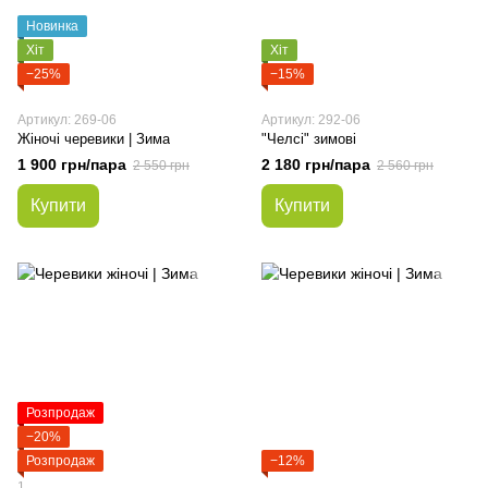
Новинка
Хіт
Хіт
−25%
−15%
Артикул: 269-06
Артикул: 292-06
Жіночі черевики | Зима
"Челсі" зимові
1 900 грн/пара
2 180 грн/пара
2 550 грн
2 560 грн
Купити
Купити
Розпродаж
−20%
Розпродаж
−12%
1