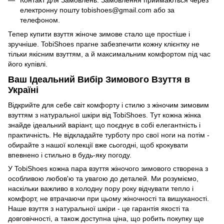
електронну пошту tobishoes@gmail.com або за
телефоном.
Тепер купити взуття жіноче зимове стало ще простіше і
зручніше. TobiShoes прагне забезпечити кожну клієнтку не
тільки якісним взуттям, а й максимальним комфортом під час
його купівлі.
Ваш Ідеальний Вибір Зимового Взуття в
Україні
Відкрийте для себе світ комфорту і стилю з жіночим зимовим
взуттям з натуральної шкіри від TobiShoes. Тут кожна жінка
знайде ідеальний варіант, що поєднує в собі елегантність і
практичність. Не відкладайте турботу про свої ноги на потім -
обирайте з нашої колекції вже сьогодні, щоб крокувати
впевнено і стильно в будь-яку погоду.
У TobiShoes кожна пара взуття жіночого зимового створена з
особливою любов'ю та увагою до деталей. Ми розуміємо,
наскільки важливо в холодну пору року відчувати тепло і
комфорт, не втрачаючи при цьому жіночності та вишуканості.
Наше взуття з натуральної шкіри - це гарантія якості та
довговічності, а також доступна ціна, що робить покупку ще