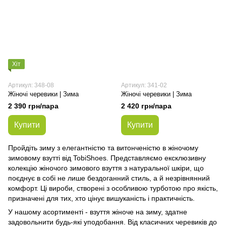
Хіт
Артикул: 348-08
Артикул: 341-02
Жіночі черевики | Зима
Жіночі черевики | Зима
2 390 грн/пара
2 420 грн/пара
Купити
Купити
Пройдіть зиму з елегантністю та витонченістю в жіночому
зимовому взутті від TobiShoes. Представляємо ексклюзивну
колекцію жіночого зимового взуття з натуральної шкіри, що
поєднує в собі не лише бездоганний стиль, а й незрівнянний
комфорт. Ці вироби, створені з особливою турботою про якість,
призначені для тих, хто цінує вишуканість і практичність.
У нашому асортименті - взуття жіноче на зиму, здатне
задовольнити будь-які уподобання. Від класичних черевиків до