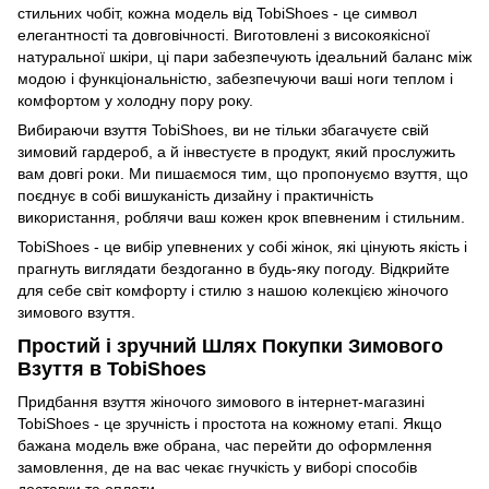
стильних чобіт, кожна модель від TobiShoes - це символ
елегантності та довговічності. Виготовлені з високоякісної
натуральної шкіри, ці пари забезпечують ідеальний баланс між
модою і функціональністю, забезпечуючи ваші ноги теплом і
комфортом у холодну пору року.
Вибираючи взуття TobiShoes, ви не тільки збагачуєте свій
зимовий гардероб, а й інвестуєте в продукт, який прослужить
вам довгі роки. Ми пишаємося тим, що пропонуємо взуття, що
поєднує в собі вишуканість дизайну і практичність
використання, роблячи ваш кожен крок впевненим і стильним.
TobiShoes - це вибір упевнених у собі жінок, які цінують якість і
прагнуть виглядати бездоганно в будь-яку погоду. Відкрийте
для себе світ комфорту і стилю з нашою колекцією жіночого
зимового взуття.
Простий і зручний Шлях Покупки Зимового
Взуття в TobiShoes
Придбання взуття жіночого зимового в інтернет-магазині
TobiShoes - це зручність і простота на кожному етапі. Якщо
бажана модель вже обрана, час перейти до оформлення
замовлення, де на вас чекає гнучкість у виборі способів
доставки та оплати.